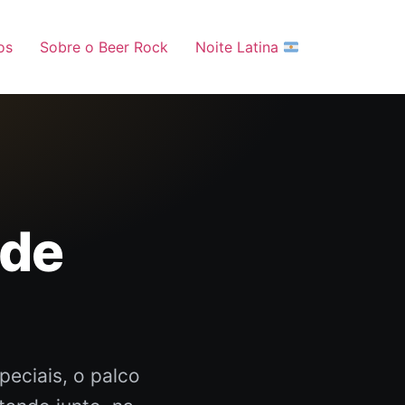
os
Sobre o Beer Rock
Noite Latina
 de
peciais, o palco