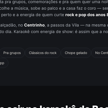
ita pra grupos, comemorações e pra quem quer uma noit
colhe a música, sobe ao palco e a casa faz o coro — s
 perto e a energia de quem curte
rock e pop dos anos 
Calçadão, no
Centrinho
, a passos da Vila — na mesma 
do dia. Karaokê com energia de show: é assim que a noit
Pra grupos
Clássicos do rock
Chope gelado
No Centr
App