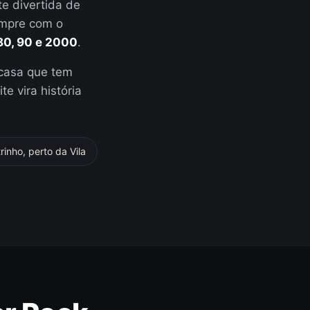
e divertida de
empre com o
80, 90 e 2000
.
casa que tem
e vira história
inho, perto da Vila