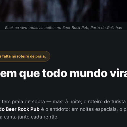
Rock ao vivo todas as noites no Beer Rock Pub, Porto de Galinhas
 falta no roteiro de praia.
 em que todo mundo vir
 tem praia de sobra — mas, à noite, o roteiro de turist
do Beer Rock Pub
é o antídoto: em noites especiais, o 
a canta junto cada refrão.