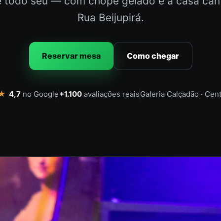
é todo seu — com chope gelado e a casa cant
Rua Beijupirá.
Reservar mesa
Como chegar
★
+1.100
avaliações reais
Galeria Calçadão · Cen
4,7
no Google