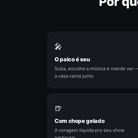
Por qu
🎤
O palco é seu
Suba, escolha a música e mande ver 
a casa canta junto.
🍺
Com chope gelado
A coragem líquida pro seu show
particular.