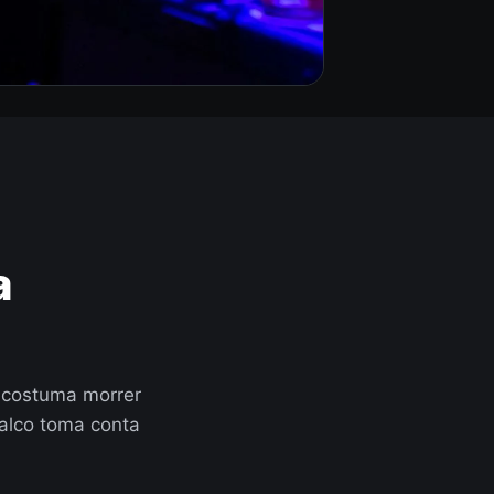
a
a costuma morrer
palco toma conta