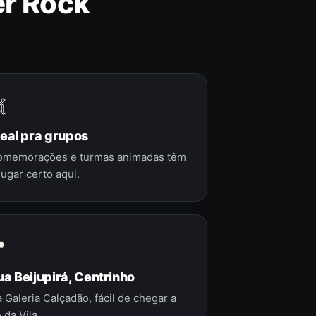
er Rock

deal pra grupos
omemorações e turmas animadas têm
lugar certo aqui.

ua Beijupirá, Centrinho
 Galeria Calçadão, fácil de chegar a
 da Vila.