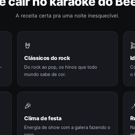
e cair no karaokê do Be
A receita certa pra uma noite inesquecível.
🤘

Clássicos do rock
I
—
Do rock ao pop, os hinos que todo
C
mundo sabe de cor.
o 
🎉

Clima de festa
R
Energia de show com a galera fazendo o
Na
coro.
pé